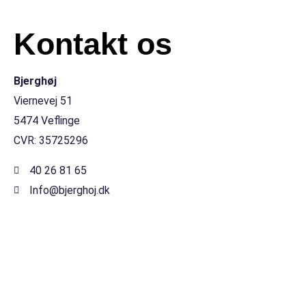
Kontakt os
Bjerghøj
Viernevej 51
5474 Veflinge
CVR: 35725296
40 26 81 65
Info@bjerghoj.dk