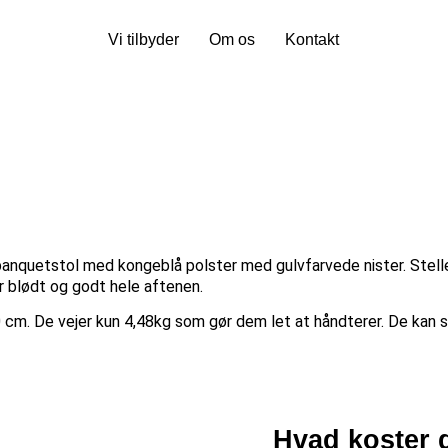
Vi tilbyder
Om os
Kontakt
 banquetstol med kongeblå polster med gulvfarvede nister. Stellet
r blødt og godt hele aftenen.
cm. De vejer kun 4,48kg som gør dem let at håndterer. De kan st
Hvad koster d