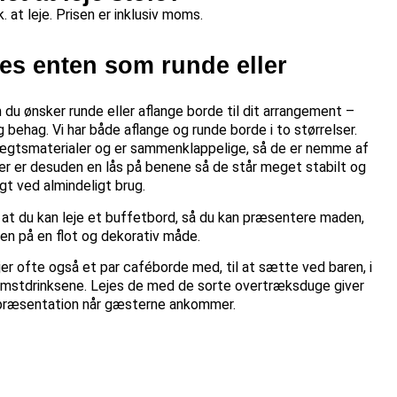
. at leje. Prisen er inklusiv moms.
jes enten som runde eller
 du ønsker runde eller aflange borde til dit arrangement –
behag. Vi har både aflange og runde borde i to størrelser.
tvægtsmaterialer og er sammenklappelige, så de er nemme af
r er desuden en lås på benene så de står meget stabilt og
gt ved almindeligt brug.
 at du kan leje et buffetbord, så du kan præsentere maden,
sen på en flot og dekorativ måde.
jer ofte også et par caféborde med, til at sætte ved baren, i
komstdrinksene. Lejes de med de sorte overtræksduge giver
v præsentation når gæsterne ankommer.