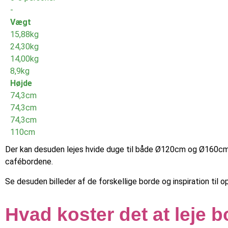
-
Vægt
15,88kg
24,30kg
14,00kg
8,9kg
Højde
74,3cm
74,3cm
74,3cm
110cm
Der kan desuden lejes hvide duge til både Ø120cm og Ø160cm 
cafébordene.
Se desuden billeder af de forskellige borde og inspiration til 
Hvad koster det at leje 