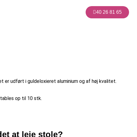
40 26 81 65
 er udført i guldeloxieret aluminium og af høj kvalitet.
ables op til 10 stk.
et at leje stole?