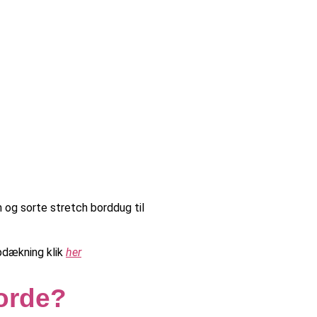
og sorte stretch borddug til
opdækning klik
her
borde?